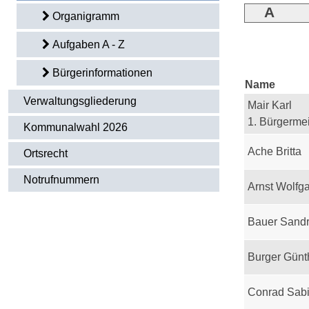
A
Organigramm
Aufgaben A - Z
Bürgerinformationen
Name
Verwaltungsgliederung
Mair Karl
1. Bürgermei
Kommunalwahl 2026
Ache Britta
Ortsrecht
Notrufnummern
Arnst Wolfg
Bauer Sand
Burger Günt
Conrad Sab