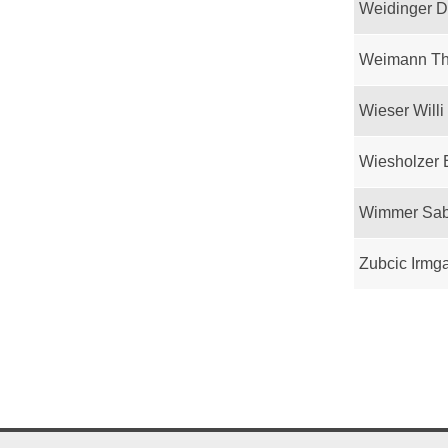
Weidinger D
Weimann T
Wieser Willi
Wiesholzer 
Wimmer Sab
Zubcic Irmg