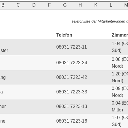
B
C
D
F
G
H
K
L
Telefonliste der Mitarbeiter/innen
Telefon
Zimmer
1.04 (O
08031 7223-11
ster
Süd)
0.08 (E
08031 7223-34
Nord)
1.20 (O
ang
08031 7223-42
Nord)
0.09 (E
ra
08031 7223-33
Nord)
0.04 (E
her
08031 7223-13
Mitte)
1.07 (O
ine
08031 7223-16
Süd)