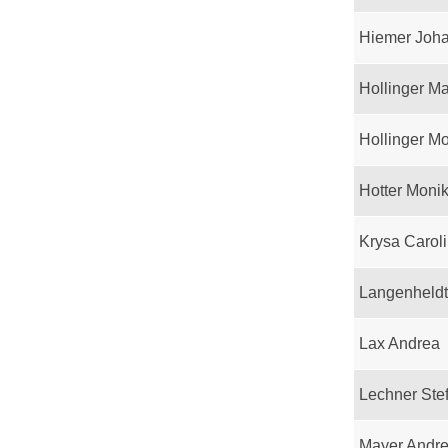
Hiemer Joh
Hollinger M
Hollinger M
Hotter Moni
Krysa Carol
Langenheld
Lax Andrea
Lechner Ste
Mayer Andr