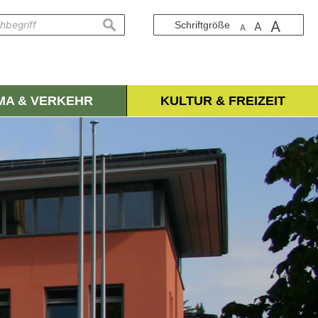
A
suchen
Schriftgröße
A
A
IMA & VERKEHR
KULTUR & FREIZEIT