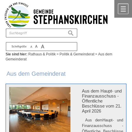
Zum Inhalt
,
zur Navigation
oder
zur Startseite
springen.
chließen
M
suchen
A
A
Schriftgröße
A
Sie sind hier:
Rathaus & Politik
>
Politik & Gemeinderat
>
Aus dem
Gemeinderat
Aus dem Gemeinderat
Aus dem Haupt- und
Finanzausschuss -
Öffentliche
Beschlüsse vom 21.
April 2026
Aus demHaupt- und
Finanzausschuss -
Öffentliche Beschlüsse