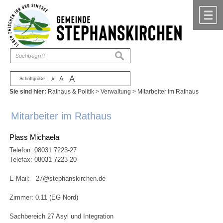
Zum Inhalt
,
zur Navigation
oder
zur Startseite
springen.
chließen
M
suchen
A
A
Schriftgröße
A
Sie sind hier:
Rathaus & Politik
>
Verwaltung
>
Mitarbeiter im Rathaus
Mitarbeiter im Rathaus
Plass Michaela
Telefon:
08031 7223-27
Telefax: 08031 7223-20
E-Mail:
27@stephanskirchen.de
Zimmer: 0.11 (EG Nord)
Sachbereich 27 Asyl und Integration