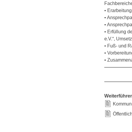
Fachbereich
• Erarbeitun
• Ansprechpa
• Ansprechpa
• Erfüllung d
e.V.“, Umset
• Fuß- und 
• Vorbereitu
• Zusammenar
Weiterführe
Kommuna
Öffentli