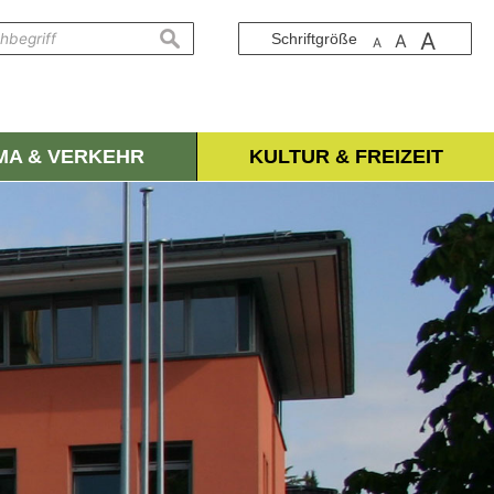
A
suchen
Schriftgröße
A
A
IMA & VERKEHR
KULTUR & FREIZEIT