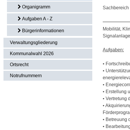
Organigramm
Sachbereich 
Aufgaben A - Z
Mobilität, K
Bürgerinformationen
Signalanlage
Verwaltungsgliederung
Aufgaben:
Kommunalwahl 2026
• Fortschrei
Ortsrecht
• Unterstütz
Notrufnummern
energierelev
• Energiecon
• Erstellung
• Vertretung
• Akquirieru
Förderprog
• Betreuung 
• Bearbeitun