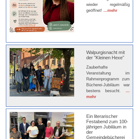
wieder regelmäßig
geöffnet!
…mehr
Walpurgisnacht mit
der "Kleinen Hexe"
Zauberhafte
Veranstaltung im
Rahmenprogramm zum
Bücherei-Jubiläum war
bestens besucht.
…
mehr
Ein literarischer
Festabend zum 100-
jährigen Jubiläum in
der
Gemeindebücherei