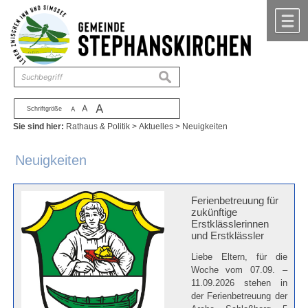
Zum Inhalt
,
zur Navigation
oder
zur Startseite
springen.
chließen
M
suchen
A
A
Schriftgröße
A
Sie sind hier:
Rathaus & Politik
>
Aktuelles
>
Neuigkeiten
Neuigkeiten
Ferienbetreuung für
zukünftige
Erstklässlerinnen
und Erstklässler
Liebe Eltern, für die
Woche vom 07.09. –
11.09.2026 stehen in
der Ferienbetreuung der