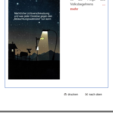
Volksbegehrens
…
mehr
drucken
nach oben