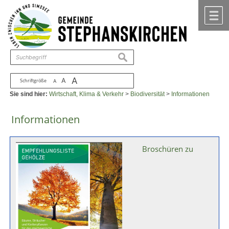
Zum Inhalt
,
zur Navigation
oder
zur Startseite
springen.
chließen
M
suchen
A
A
Schriftgröße
A
Sie sind hier:
Wirtschaft, Klima & Verkehr
>
Biodiversität
>
Informationen
Informationen
Broschüren zu