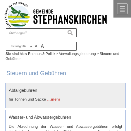
Zum Inhalt
,
zur Navigation
oder
zur Startseite
springen.
chließen
M
suchen
A
A
Schriftgröße
A
Sie sind hier:
Rathaus & Politik
>
Verwaltungsgliederung
>
Steuern und
Gebühren
Steuern und Gebühren
Abfallgebühren
für Tonnen und Säcke
…mehr
Wasser- und Abwassergebühren
Die Abrechnung der Wasser- und Abwassergebühren erfolgt