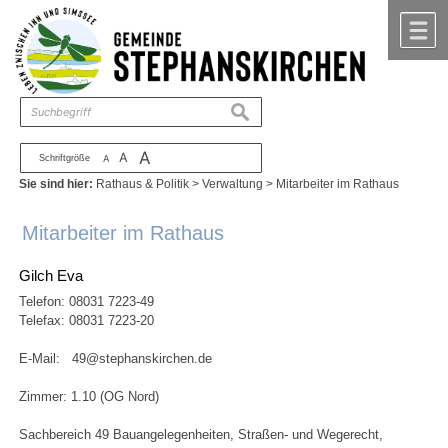
Zum Inhalt
,
zur Navigation
oder
zur Startseite
springen.
chließen
M
suchen
A
A
Schriftgröße
A
Sie sind hier:
Rathaus & Politik
>
Verwaltung
>
Mitarbeiter im Rathaus
Mitarbeiter im Rathaus
Gilch Eva
Telefon:
08031 7223-49
Telefax: 08031 7223-20
E-Mail:
49@stephanskirchen.de
Zimmer: 1.10 (OG Nord)
Sachbereich 49 Bauangelegenheiten, Straßen- und Wegerecht,