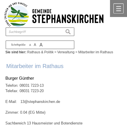
Zum Inhalt
,
zur Navigation
oder
zur Startseite
springen.
chließen
M
suchen
A
A
Schriftgröße
A
Sie sind hier:
Rathaus & Politik
>
Verwaltung
>
Mitarbeiter im Rathaus
Mitarbeiter im Rathaus
Burger Günther
Telefon:
08031 7223-13
Telefax: 08031 7223-20
E-Mail:
13@stephanskirchen.de
Zimmer: 0.04 (EG Mitte)
Sachbereich 13 Hausmeister und Botendienste