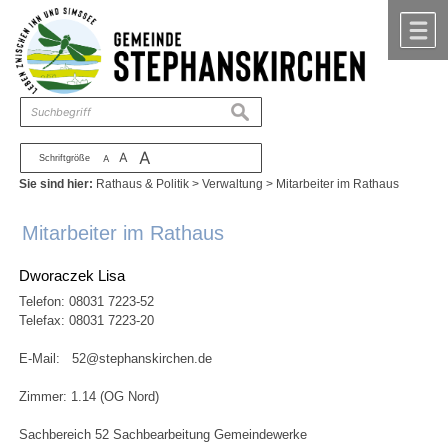
Zum Inhalt
,
zur Navigation
oder
zur Startseite
springen.
chließen
M
suchen
A
A
Schriftgröße
A
Sie sind hier:
Rathaus & Politik
>
Verwaltung
>
Mitarbeiter im Rathaus
Mitarbeiter im Rathaus
Dworaczek Lisa
Telefon:
08031 7223-52
Telefax: 08031 7223-20
E-Mail:
52@stephanskirchen.de
Zimmer: 1.14 (OG Nord)
Sachbereich 52 Sachbearbeitung Gemeindewerke