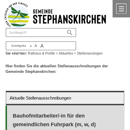
Zum Inhalt
,
zur Navigation
oder
zur Startseite
springen.
chließen
M
suchen
A
A
Schriftgröße
A
Sie sind hier:
Rathaus & Politik
>
Aktuelles
>
Stellenanzeigen
Hier finden Sie die aktuellen Stellenausschreibungen der
Gemeinde Stephanskirchen:
Aktuelle Stellenausschreibungen
Bauhofmitarbeiter/-in für den
gemeindlichen Fuhrpark (m, w, d)