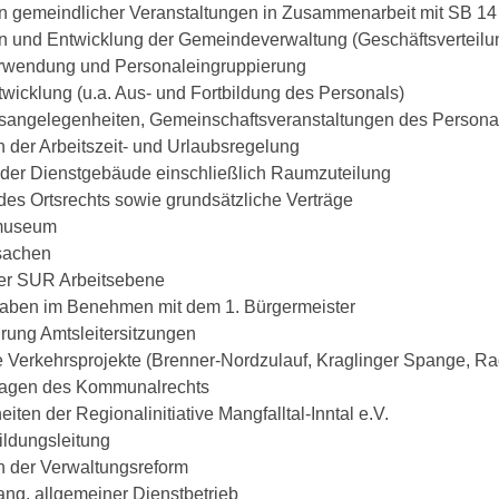
on gemeindlicher Veranstaltungen in Zusammenarbeit mit SB 14
on und Entwicklung der Gemeindeverwaltung (Geschäftsverteil
erwendung und Personaleingruppierung
twicklung (u.a. Aus- und Fortbildung des Personals)
tsangelegenheiten, Gemeinschaftsveranstaltungen des Persona
n der Arbeitszeit- und Urlaubsregelung
 der Dienstgebäude einschließlich Raumzuteilung
es Ortsrechts sowie grundsätzliche Verträge
museum
sachen
er SUR Arbeitsebene
aben im Benehmen mit dem 1. Bürgermeister
hrung Amtsleitersitzungen
he Verkehrsprojekte (Brenner-Nordzulauf, Kraglinger Spange, Ra
ragen des Kommunalrechts
iten der Regionalinitiative Mangfalltal-Inntal e.V.
bildungsleitung
n der Verwaltungsreform
ang, allgemeiner Dienstbetrieb