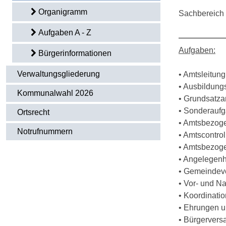
Organigramm
Sachbereich 
Aufgaben A - Z
Aufgaben:
Bürgerinformationen
Verwaltungsgliederung
• Amtsleitun
• Ausbildung
Kommunalwahl 2026
• Grundsatza
• Sonderaufg
Ortsrecht
• Amtsbezog
Notrufnummern
• Amtscontrol
• Amtsbezoge
• Angelegenh
• Gemeindeve
• Vor- und N
• Koordinati
• Ehrungen u
• Bürgerver