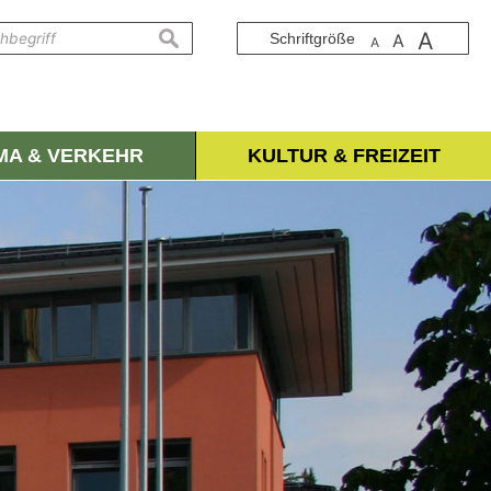
A
suchen
Schriftgröße
A
A
IMA & VERKEHR
KULTUR & FREIZEIT