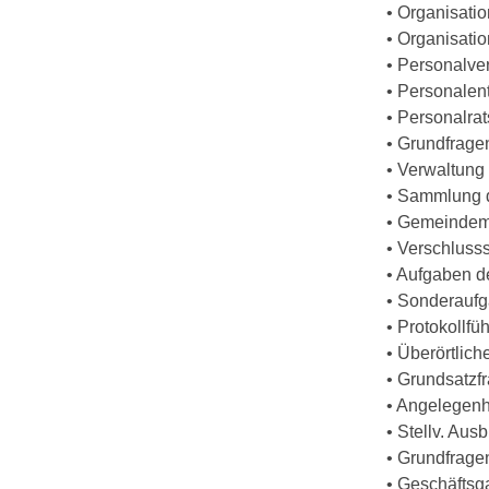
• Organisati
• Organisati
• Personalv
• Personalen
• Personalra
• Grundfrage
• Verwaltung
• Sammlung d
• Gemeinde
• Verschluss
• Aufgaben d
• Sonderaufg
• Protokollfü
• Überörtlic
• Grundsatzf
• Angelegenhe
• Stellv. Aus
• Grundfrage
• Geschäftsg