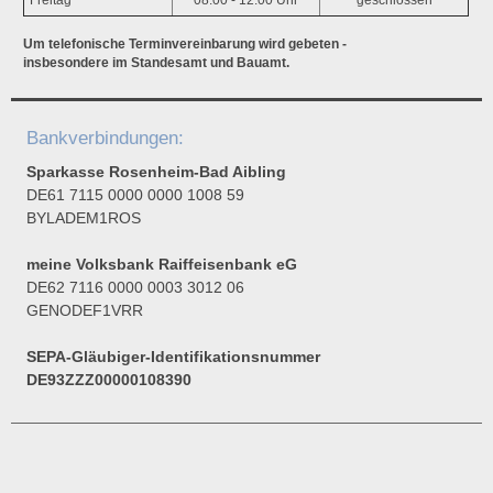
Freitag
08:00 - 12:00 Uhr
geschlossen
Um telefonische Terminvereinbarung wird gebeten -
insbesondere im Standesamt und Bauamt.
Bankverbindungen:
Sparkasse Rosenheim-Bad Aibling
DE61 7115 0000 0000 1008 59
BYLADEM1ROS
meine Volksbank Raiffeisenbank eG
DE62 7116 0000 0003 3012 06
GENODEF1VRR
SEPA-Gläubiger-Identifikationsnummer
DE93ZZZ00000108390