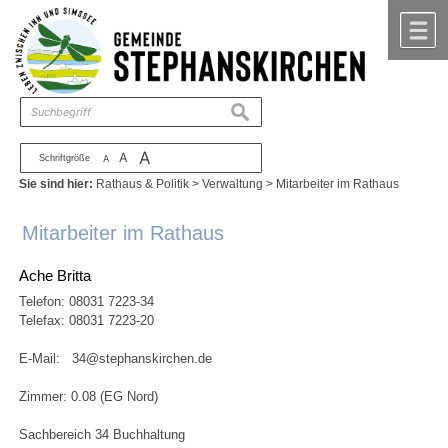
Zum Inhalt
,
zur Navigation
oder
zur Startseite
springen.
chließen
M
suchen
A
A
Schriftgröße
A
Sie sind hier:
Rathaus & Politik
>
Verwaltung
>
Mitarbeiter im Rathaus
Mitarbeiter im Rathaus
Ache Britta
Telefon:
08031 7223-34
Telefax: 08031 7223-20
E-Mail:
34@stephanskirchen.de
Zimmer: 0.08 (EG Nord)
Sachbereich 34 Buchhaltung