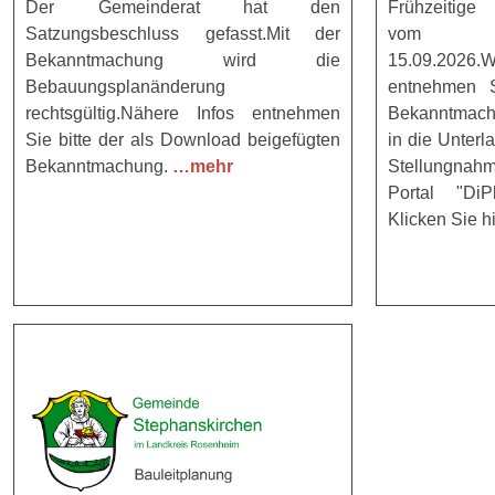
Der Gemeinderat hat den
Frühzeitige 
Satzungsbeschluss gefasst.Mit der
vom bis
Bekanntmachung wird die
15.09.2026
Bebauungsplanänderung
entnehmen S
rechtsgültig.Nähere Infos entnehmen
Bekanntmach
Sie bitte der als Download beigefügten
in die Unter
Bekanntmachung.
…mehr
Stellungna
Portal "DiP
Klicken Sie h