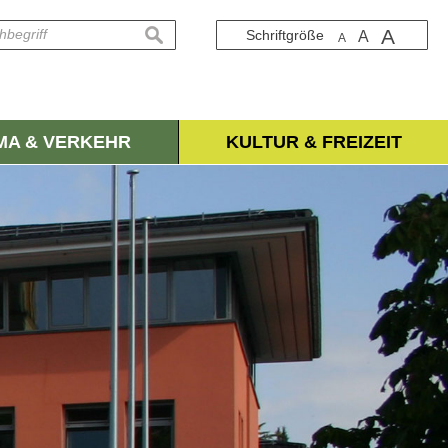
A
suchen
Schriftgröße
A
A
IMA & VERKEHR
KULTUR & FREIZEIT