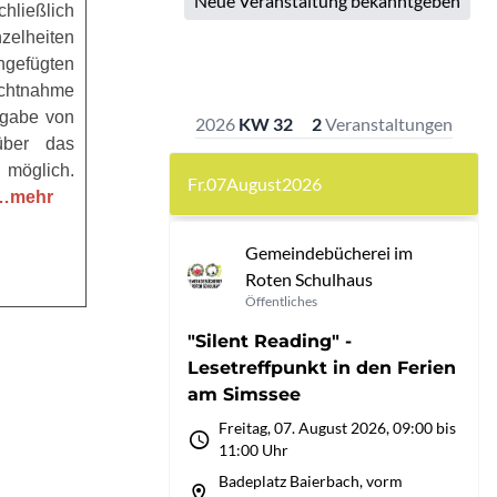
eßlich
elheiten
gefügten
chtnahme
bgabe von
über das
 möglich.
…mehr