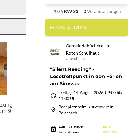
zung -
om 9.