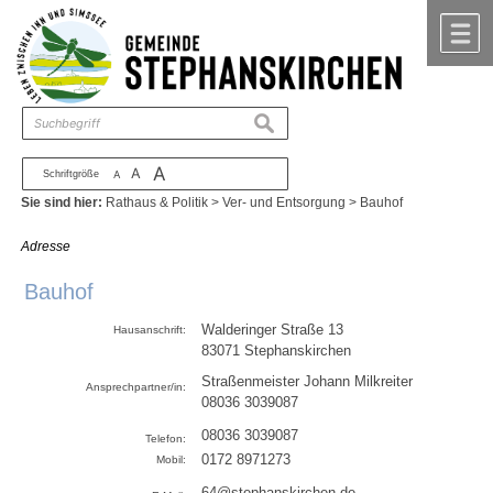
Zum Inhalt
,
zur Navigation
oder
zur Startseite
springen.
chließen
M
suchen
A
A
Schriftgröße
A
Sie sind hier:
Rathaus & Politik
>
Ver- und Entsorgung
>
Bauhof
Adresse
Bauhof
Walderinger Straße 13
Hausanschrift:
83071
Stephanskirchen
Straßenmeister Johann Milkreiter
Ansprechpartner/in:
08036 3039087
08036 3039087
Telefon:
0172 8971273
Mobil:
64@stephanskirchen.de