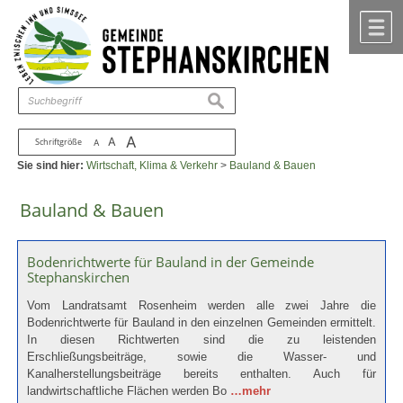
Zum Inhalt
,
zur Navigation
oder
zur Startseite
springen.
chließen
M
suchen
A
A
Schriftgröße
A
Sie sind hier:
Wirtschaft, Klima & Verkehr
>
Bauland & Bauen
Bauland & Bauen
Bodenrichtwerte für Bauland in der Gemeinde
Stephanskirchen
Vom Landratsamt Rosenheim werden alle zwei Jahre die
Bodenrichtwerte für Bauland in den einzelnen Gemeinden ermittelt.
In diesen Richtwerten sind die zu leistenden
Erschließungsbeiträge, sowie die Wasser- und
Kanalherstellungsbeiträge bereits enthalten. Auch für
landwirtschaftliche Flächen werden Bo
…mehr