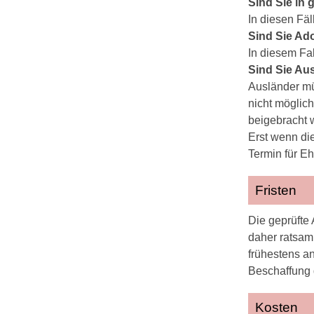
Sind Sie in 
In diesen Fä
Sind Sie Ad
In diesem Fa
Sind Sie Au
Ausländer mü
nicht möglic
beigebracht 
Erst wenn di
Termin für E
Fristen
Die geprüfte
daher ratsam
frühestens a
Beschaffung 
Kosten