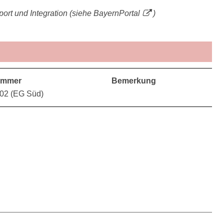
port und Integration (siehe
BayernPortal
)
immer
Bemerkung
.02 (EG Süd)