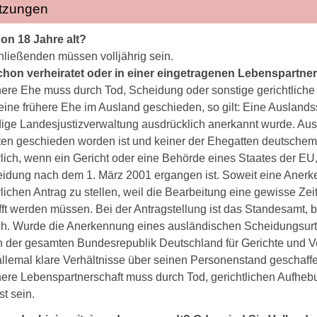
tzungen
on 18 Jahre alt?
ließenden müssen volljährig sein.
chon verheiratet oder in einer eingetragenen Lebenspartne
here Ehe muss durch Tod, Scheidung oder sonstige gerichtliche
ine frühere Ehe im Ausland geschieden, so gilt: Eine Auslands
ige Landesjustizverwaltung ausdrücklich anerkannt wurde. Aus
en geschieden worden ist und keiner der Ehegatten deutschem 
rlich, wenn ein Gericht oder eine Behörde eines Staates der 
idung nach dem 1. März 2001 ergangen ist. Soweit eine Anerkennu
rlichen Antrag zu stellen, weil die Bearbeitung eine gewisse Ze
ft werden müssen. Bei der Antragstellung ist das Standesamt, 
ich. Wurde die Anerkennung eines ausländischen Scheidungsurt
 in der gesamten Bundesrepublik Deutschland für Gerichte und 
 allemal klare Verhältnisse über seinen Personenstand geschaffe
here Lebenspartnerschaft muss durch Tod, gerichtlichen Aufheb
st sein.