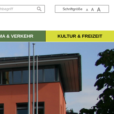
A
suchen
Schriftgröße
A
A
IMA & VERKEHR
KULTUR & FREIZEIT