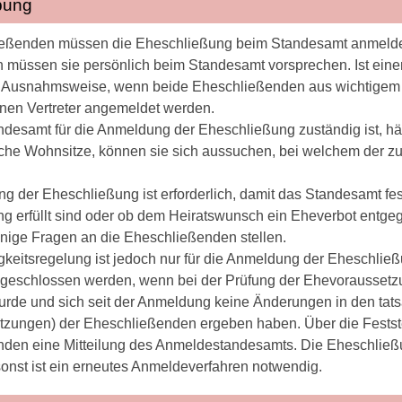
bung
eßenden müssen die Eheschließung beim Standesamt anmelden 
 müssen sie persönlich beim Standesamt vorsprechen. Ist einer 
 Ausnahmsweise, wenn beide Eheschließenden aus wichtigem Gr
inen Vertreter angemeldet werden.
desamt für die Anmeldung der Eheschließung zuständig ist, h
iche Wohnsitze, können sie sich aussuchen, bei welchem der 
 der Eheschließung ist erforderlich, damit das Standesamt fest
g erfüllt sind oder ob dem Heiratswunsch ein Eheverbot entge
nige Fragen an die Eheschließenden stellen.
gkeitsregelung ist jedoch nur für die Anmeldung der Eheschli
geschlossen werden, wenn bei der Prüfung der Ehevorausset
wurde und sich seit der Anmeldung keine Änderungen in den tats
zungen) der Eheschließenden ergeben haben. Über die Feststell
den eine Mitteilung des Anmeldestandesamts. Die Eheschließu
sonst ist ein erneutes Anmeldeverfahren notwendig.