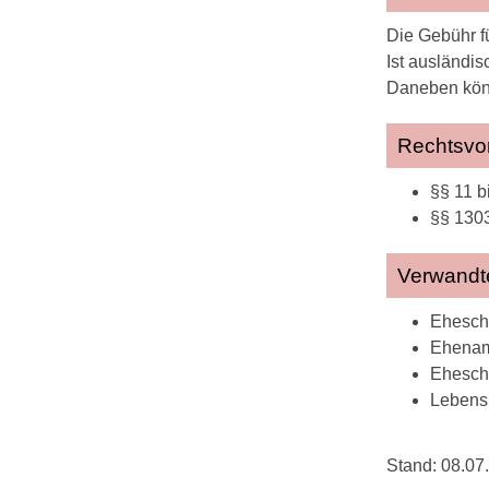
Die Gebühr f
Ist ausländi
Daneben könn
Rechtsvor
§§ 11 b
§§ 1303
Verwandt
Eheschl
Ehenam
Ehesch
Lebens
Stand: 08.07