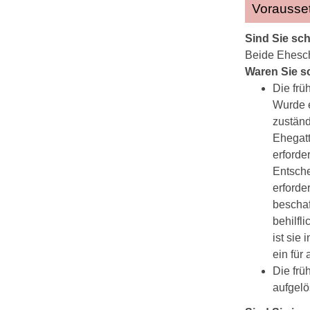
Vorausse
Sind Sie sch
Beide Ehesch
Waren Sie s
Die frü
Wurde e
zuständ
Ehegatt
erforde
Entsche
erforde
beschaf
behilfl
ist sie
ein für
Die frü
aufgelö