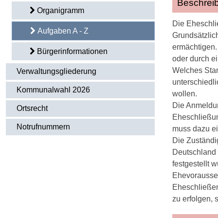
Beschrei
Organigramm
Die Eheschli
Aufgaben A - Z
Grundsätzlich
ermächtigen.
Bürgerinformationen
oder durch e
Welches Stan
Verwaltungsgliederung
unterschiedl
Kommunalwahl 2026
wollen.
Die Anmeldung
Ortsrecht
Eheschließun
Notrufnummern
muss dazu ei
Die Zuständi
Deutschland 
festgestellt 
Ehevorausset
Eheschließen
zu erfolgen, 