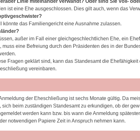
gerader Linie miteinander verwandt? Oder sind Sie Voll- od
llen ist eine Ehe ausgeschlossen. Dies gilt auch, wenn das Ver
optivgeschwister?
ll könnte das Familiengericht eine Ausnahme zulassen.
sländer?
ssen, außer im Fall einer gleichgeschlechtlichen Ehe, ein Ehef
h, muss eine Befreiung durch den Präsidenten des in der Bund
werden.
ese Fragen geklärt sind, kann das Standesamt die Ehefähigkeit
heschließung vereinbaren.
 Anmeldung der Eheschließung ist sechs Monate gültig. Da meist
, sich beim zuständigen Standesamt zu erkundigen, ob der gew
ngemeldet werden kann bzw. bis wann die Anmeldung spätestens 
der notwendigen Papiere Zeit in Anspruch nehmen kann.