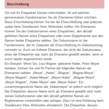
Beschreibung
Sie und Ihr Ehepartner können entscheiden, ob und welchen
gemeinsamen Familiennamen Sie als Ehenamen führen möchten.
Diese Entscheidung können Sie bei der Eheschließung oder jederzeit
später beim Standesamt Ihres Wohnortes treffen. Als Ehenamen
können Sie den Geburtsnamen eines Ehepartners, den aktuell
geführten Namen eines Ehepartners oder einen Doppelnamen aus den
Namen beider Ehepartner wählen. Der Geburtsname ist der
Familienname, der im Zeitpunkt der Eheschließung im Geburtseintrag
vermerkt ist. Auch ein früherer Ehename, der nicht der Geburtsname
eines der Ehepartner war, kann als Ehename gewählt werden, wenn er
zuvor wieder angenommen wurde.
Ein Beispiel: Wenn Sie, Lisa Wagner, geborene Huber, Peter Meyer
heiraten, können Sie und Ihr Partner die folgenden Namen als
Ehenamen wählen: „Meyer“, „Huber“, „Wagner“, „Wagner-Meyer“,
„Meyer-Wagner“, „Huber-Meyer“, „Meyer-Huber“, „Wagner Meyer“,
„Meyer Wagner“, „Huber Meyer“ oder „Meyer Huber“. Ein
zusammengesetzter Name wie „Hubermeyer“ ist jedoch nicht möglich.
Der Ehepartner, dessen Name nicht als Ehename gewählt wird, kann
seinen Geburtsnamen oder den aktuell geführten Namen als
Begleitnamen voranstellen oder anfügen. Dazu ist eine Erklärung beim
Standesamt Ihres Wohnortes erforderlich. Der Ehepartner, dessen