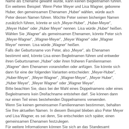
Name als Ehename gewählt wurde, kann keinen Begleitnamen führen.
Ein weiteres Beispiel: Wenn Peter Meyer und Lisa Wagner, geborene
Huber, den gemeinsamen Ehenamen „Huber“ wählen, würde auch
Peter diesen Namen führen. Möchte Peter seinen bisherigen Namen
zusätzlich führen, könnte er sich „Meyer-Huber“, „Huber-Meyer“,
„Meyer Huber“ oder „Huber Meyer“ nennen. Lisa würde „Huber“ heißen.
Wählen Sie „Wagner“ als gemeinsamen Ehenamen, könnte Peter sich
„Meyer-Wagner“, „Wagner-Meyer“, „Meyer Wagner“ oder „Wagner
Meyer“ nennen. Lisa würde „Wagner“ heißen.
Falls der Geburtsname von Peter, also „Meyer“, als Ehenamen
bestimmt wird, könnte Lisa einen Begleitnamen führen und entweder
ihren Geburtsnamen „Huber“ oder ihren früheren Familiennamen
„Wagner“ dem Ehenamen voranstellen oder anfügen. Sie könnte sich
dann für eine der folgenden Varianten entscheiden: „Meyer-Huber“,
„Huber-Meyer“, „Meyer-Wagner“, „Wagner-Meyer“, „Meyer Huber“,
„Huber Meyer“, „Meyer Wagner“ oder „Wagner Meyer“.
Bitte beachten Sie, dass bei der Wahl eines Doppelnamens oder eines
Begleitnamens kein Dreifachname entstehen darf. Sie können dann
nur einen Teil eines bestehenden Doppelnamens verwenden.
Wenn Sie keinen gemeinsamen Familiennamen bestimmen, behalten
Sie Ihre aktuellen Namen. In diesem Beispiel blieben also Peter Meyer
und Lisa Wagner, es sei denn, Sie entscheiden sich später, einen
gemeinsamen Ehenamen festzulegen.
Für weitere Informationen können Sie sich an das Standesamt