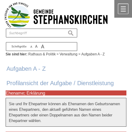
Zum Inhalt
,
zur Navigation
oder
zur Startseite
springen.
chließen
M
suchen
A
A
Schriftgröße
A
Sie sind hier:
Rathaus & Politik
>
Verwaltung
>
Aufgaben A - Z
Aufgaben A - Z
Profilansicht der Aufgabe / Dienstleistung
Ehename; Erklärung
Sie und Ihr Ehepartner können als Ehenamen den Geburtsnamen
eines Ehepartners, den aktuell geführten Namen eines
Ehepartners oder einen Doppelnamen aus den Namen beider
Ehepartner wählen.