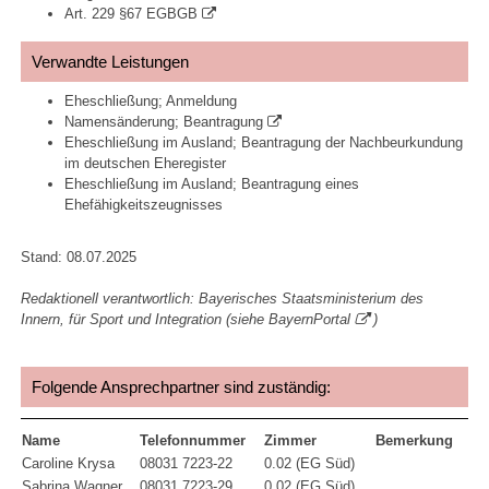
Art. 229 §67 EGBGB
Verwandte Leistungen
Eheschließung; Anmeldung
Namensänderung; Beantragung
Eheschließung im Ausland; Beantragung der Nachbeurkundung
im deutschen Eheregister
Eheschließung im Ausland; Beantragung eines
Ehefähigkeitszeugnisses
Stand: 08.07.2025
Redaktionell verantwortlich: Bayerisches Staatsministerium des
Innern, für Sport und Integration (siehe
BayernPortal
)
Folgende Ansprechpartner sind zuständig:
Name
Telefonnummer
Zimmer
Bemerkung
Caroline Krysa
08031 7223-22
0.02 (EG Süd)
Sabrina Wagner
08031 7223-29
0.02 (EG Süd)