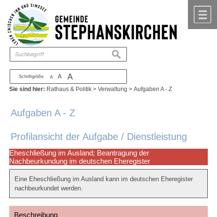
Zum Inhalt
,
zur Navigation
oder
zur Startseite
springen.
chließen
M
suchen
A
A
Schriftgröße
A
Sie sind hier:
Rathaus & Politik
>
Verwaltung
>
Aufgaben A - Z
Aufgaben A - Z
Profilansicht der Aufgabe / Dienstleistung
Eheschließung im Ausland; Beantragung der
Nachbeurkundung im deutschen Eheregister
Eine Eheschließung im Ausland kann im deutschen Eheregister
nachbeurkundet werden.
Beschreibung