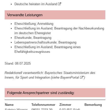
Deutsche heiraten im Ausland
Verwandte Leistungen
Eheschließung; Anmeldung
Eheschließung im Ausland; Beantragung der Nachbeurkundung
im deutschen Eheregister
Eheurkunde; Beantragung
Lebenspartnerschaftsurkunde; Beantragung
Eheschließung im Ausland; Beantragung eines
Ehefähigkeitszeugnisses
Stand: 08.07.2025
Redaktionell verantwortlich: Bayerisches Staatsministerium des
Innern, für Sport und Integration (siehe
BayernPortal
)
Folgende Ansprechpartner sind zuständig:
Name
Telefonnummer
Zimmer
Bemerkung
Sabrina Wagner
08031 7223-29
0.02 (EG Süd)