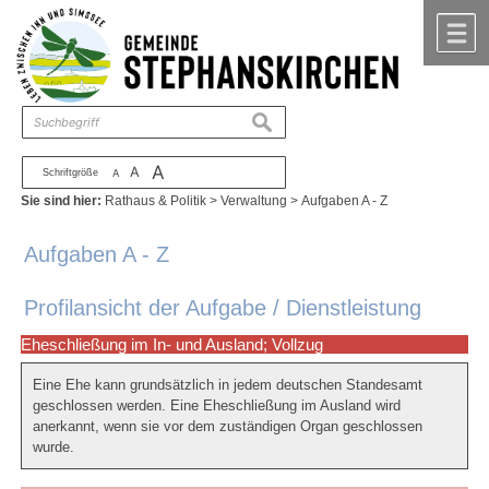
Zum Inhalt
,
zur Navigation
oder
zur Startseite
springen.
chließen
M
suchen
A
A
Schriftgröße
A
Sie sind hier:
Rathaus & Politik
>
Verwaltung
>
Aufgaben A - Z
Aufgaben A - Z
Profilansicht der Aufgabe / Dienstleistung
Eheschließung im In- und Ausland; Vollzug
Eine Ehe kann grundsätzlich in jedem deutschen Standesamt
geschlossen werden. Eine Eheschließung im Ausland wird
anerkannt, wenn sie vor dem zuständigen Organ geschlossen
wurde.