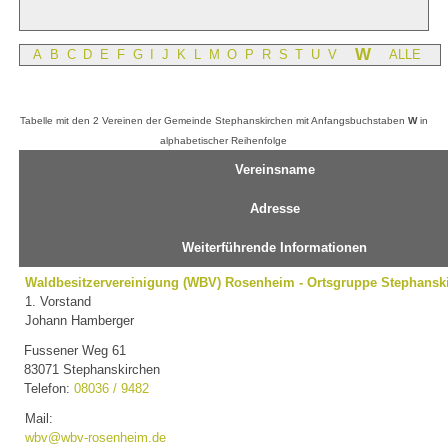
W
A
B
C
D
E
F
G
I
J
K
L
M
O
P
R
S
T
U
V
ALLE
Tabelle mit den 2 Vereinen der Gemeinde Stephanskirchen mit Anfangsbuchstaben
W
in
alphabetischer Reihenfolge
Vereinsname
Adresse
Weiterführende Informationen
Waldbesitzervereinigung (WBV) Rosenheim - Ortsgruppe Stephansk
1. Vorstand
Johann Hamberger
Fussener Weg 61
83071 Stephanskirchen
Telefon:
08036 / 9482
Mail:
wbv@wbv-rosenheim.de