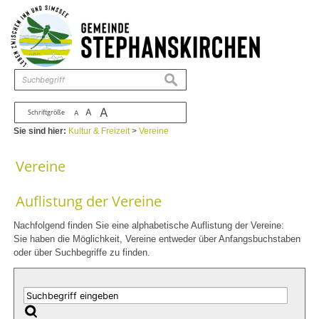
Zum Inhalt
,
zur Navigation
oder
zur Startseite
springen.
chließen
suchen
A
A
Schriftgröße
A
Sie sind hier:
Kultur & Freizeit
>
Vereine
Vereine
Auflistung der Vereine
Nachfolgend finden Sie eine alphabetische Auflistung der Vereine:
Sie haben die Möglichkeit, Vereine entweder über Anfangsbuchstaben
oder über Suchbegriffe zu finden.