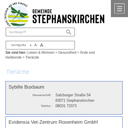
Zum Inhalt
,
zur Navigation
oder
zur Startseite
springen.
chließen
M
suchen
A
A
Schriftgröße
A
Sie sind hier:
Leben & Wohnen
>
Gesundheit
>
Ärzte und
Heilberufe
>
Tierärzte
Tierärzte
Sybille Buxbaum
Salzburger Straße 54
Hausanschrift:
83071 Stephanskirchen
08031 73373
Telefon:
Evidensia Vet-Zentrum Rosenheim GmbH