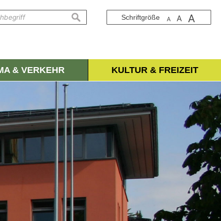
A
suchen
Schriftgröße
A
A
IMA & VERKEHR
KULTUR & FREIZEIT