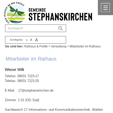
Zum Inhalt
,
zur Navigation
oder
zur Startseite
springen.
chließen
M
suchen
A
A
Schriftgröße
A
Sie sind hier:
Rathaus & Politik
>
Verwaltung
>
Mitarbeiter im Rathaus
Mitarbeiter im Rathaus
Wieser Willi
Telefon:
08031 7223-17
Telefax: 08031 7223-20
E-Mail:
17@stephanskirchen.de
Zimmer: 1.01 (OG Süd)
Sachbereich 17 Informations- und Kommunikationstechnik, Wahlen