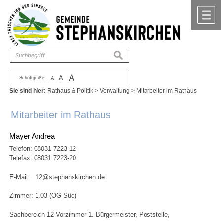
Zum Inhalt
,
zur Navigation
oder
zur Startseite
springen.
chließen
M
suchen
A
A
Schriftgröße
A
Sie sind hier:
Rathaus & Politik
>
Verwaltung
>
Mitarbeiter im Rathaus
Mitarbeiter im Rathaus
Mayer Andrea
Telefon:
08031 7223-12
Telefax: 08031 7223-20
E-Mail:
12@stephanskirchen.de
Zimmer: 1.03 (OG Süd)
Sachbereich 12 Vorzimmer 1. Bürgermeister, Poststelle,