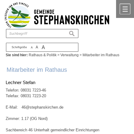
Zum Inhalt
,
zur Navigation
oder
zur Startseite
springen.
chließen
M
suchen
A
A
Schriftgröße
A
Sie sind hier:
Rathaus & Politik
>
Verwaltung
>
Mitarbeiter im Rathaus
Mitarbeiter im Rathaus
Lechner Stefan
Telefon:
08031 7223-46
Telefax: 08031 7223-20
E-Mail:
46@stephanskirchen.de
Zimmer: 1.17 (OG Nord)
Sachbereich 46 Unterhalt gemeindlicher Einrichtungen