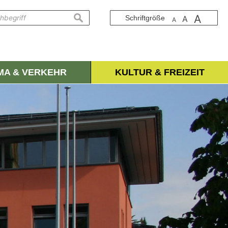
A
suchen
Schriftgröße
A
A
IMA & VERKEHR
KULTUR & FREIZEIT