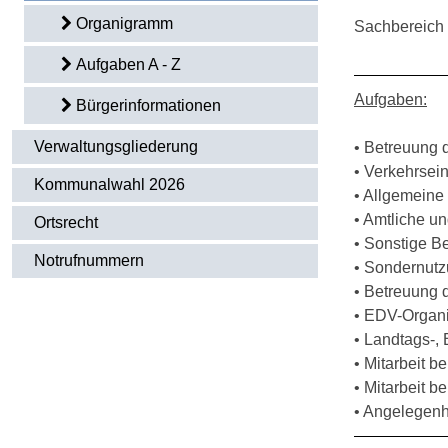
Organigramm
Sachbereich 
Aufgaben A - Z
Aufgaben:
Bürgerinformationen
Verwaltungsgliederung
• Betreuung 
• Verkehrsei
Kommunalwahl 2026
• Allgemeine
• Amtliche u
Ortsrecht
• Sonstige B
Notrufnummern
• Sondernut
• Betreuung 
• EDV-Organi
• Landtags-,
• Mitarbeit b
• Mitarbeit b
• Angelegenh