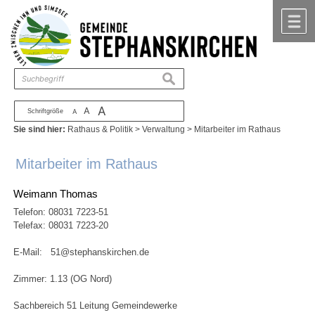
Zum Inhalt
,
zur Navigation
oder
zur Startseite
springen.
chließen
M
suchen
A
A
Schriftgröße
A
Sie sind hier:
Rathaus & Politik
>
Verwaltung
>
Mitarbeiter im Rathaus
Mitarbeiter im Rathaus
Weimann Thomas
Telefon:
08031 7223-51
Telefax: 08031 7223-20
E-Mail:
51@stephanskirchen.de
Zimmer: 1.13 (OG Nord)
Sachbereich 51 Leitung Gemeindewerke