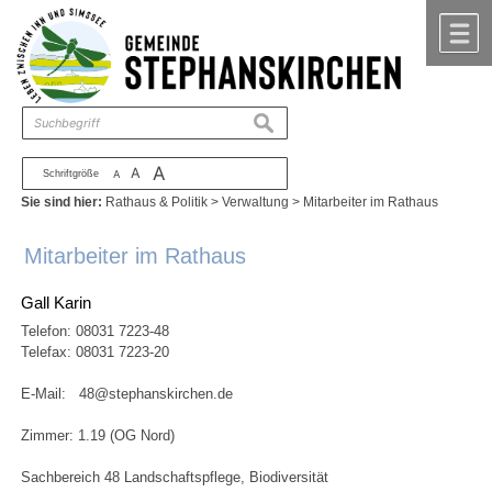
Zum Inhalt
,
zur Navigation
oder
zur Startseite
springen.
chließen
M
suchen
A
A
Schriftgröße
A
Sie sind hier:
Rathaus & Politik
>
Verwaltung
>
Mitarbeiter im Rathaus
Mitarbeiter im Rathaus
Gall Karin
Telefon:
08031 7223-48
Telefax: 08031 7223-20
E-Mail:
48@stephanskirchen.de
Zimmer: 1.19 (OG Nord)
Sachbereich 48 Landschaftspflege, Biodiversität