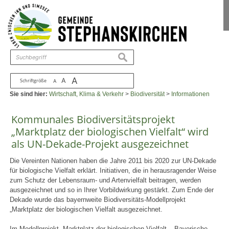
Zum Inhalt
,
zur Navigation
oder
zur Startseite
springen.
chließen
suchen
A
A
Schriftgröße
A
Sie sind hier:
Wirtschaft, Klima & Verkehr
>
Biodiversität
>
Informationen
Kommunales Biodiversitätsprojekt
„Marktplatz der biologischen Vielfalt“ wird
als UN-Dekade-Projekt ausgezeichnet
Die Vereinten Nationen haben die Jahre 2011 bis 2020 zur UN-Dekade
für biologische Vielfalt erklärt. Initiativen, die in herausragender Weise
zum Schutz der Lebensraum- und Artenvielfalt beitragen, werden
ausgezeichnet und so in Ihrer Vorbildwirkung gestärkt. Zum Ende der
Dekade wurde das bayernweite Biodiversitäts-Modellprojekt
„Marktplatz der biologischen Vielfalt ausgezeichnet.
Im Modellprojekt „Marktplatz der biologischen Vielfalt – Bayerische