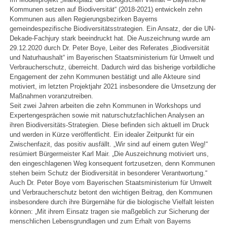
Kommunen setzen auf Biodiversität“ (2018-2021) entwickeln zehn
Kommunen aus allen Regierungsbezirken Bayerns
gemeindespezifische Biodiversitätsstrategien. Ein Ansatz, der die UN-
Dekade-Fachjury stark beeindruckt hat. Die Auszeichnung wurde am
29.12.2020 durch Dr. Peter Boye, Leiter des Referates „Biodiversität
und Naturhaushalt“ im Bayerischen Staatsministerium für Umwelt und
Verbraucherschutz, überreicht. Dadurch wird das bisherige vorbildliche
Engagement der zehn Kommunen bestätigt und alle Akteure sind
motiviert, im letzten Projektjahr 2021 insbesondere die Umsetzung der
Maßnahmen voranzutreiben.
Seit zwei Jahren arbeiten die zehn Kommunen in Workshops und
Expertengesprächen sowie mit naturschutzfachlichen Analysen an
ihren Biodiversitäts-Strategien. Diese befinden sich aktuell im Druck
und werden in Kürze veröffentlicht. Ein idealer Zeitpunkt für ein
Zwischenfazit, das positiv ausfällt. „Wir sind auf einem guten Weg!“
resümiert Bürgermeister Karl Mair. „Die Auszeichnung motiviert uns,
den eingeschlagenen Weg konsequent fortzusetzen, denn Kommunen
stehen beim Schutz der Biodiversität in besonderer Verantwortung.“
Auch Dr. Peter Boye vom Bayerischen Staatsministerium für Umwelt
und Verbraucherschutz betont den wichtigen Beitrag, den Kommunen
insbesondere durch ihre Bürgernähe für die biologische Vielfalt leisten
können: „Mit ihrem Einsatz tragen sie maßgeblich zur Sicherung der
menschlichen Lebensgrundlagen und zum Erhalt von Bayerns