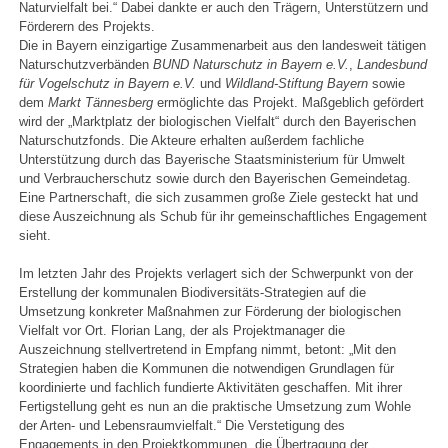
Naturvielfalt bei.“ Dabei dankte er auch den Trägern, Unterstützern und
Förderern des Projekts.
Die in Bayern einzigartige Zusammenarbeit aus den landesweit tätigen
Naturschutzverbänden
BUND Naturschutz in Bayern e.V.
,
Landesbund
für Vogelschutz in Bayern e.V.
und
Wildland-Stiftung Bayern
sowie
dem
Markt Tännesberg
ermöglichte das Projekt. Maßgeblich gefördert
wird der „Marktplatz der biologischen Vielfalt“ durch den Bayerischen
Naturschutzfonds. Die Akteure erhalten außerdem fachliche
Unterstützung durch das Bayerische Staatsministerium für Umwelt
und Verbraucherschutz sowie durch den Bayerischen Gemeindetag.
Eine Partnerschaft, die sich zusammen große Ziele gesteckt hat und
diese Auszeichnung als Schub für ihr gemeinschaftliches Engagement
sieht.
Im letzten Jahr des Projekts verlagert sich der Schwerpunkt von der
Erstellung der kommunalen Biodiversitäts-Strategien auf die
Umsetzung konkreter Maßnahmen zur Förderung der biologischen
Vielfalt vor Ort. Florian Lang, der als Projektmanager die
Auszeichnung stellvertretend in Empfang nimmt, betont: „Mit den
Strategien haben die Kommunen die notwendigen Grundlagen für
koordinierte und fachlich fundierte Aktivitäten geschaffen. Mit ihrer
Fertigstellung geht es nun an die praktische Umsetzung zum Wohle
der Arten- und Lebensraumvielfalt.“ Die Verstetigung des
Engagements in den Projektkommunen, die Übertragung der