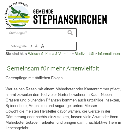
Zum Inhalt
,
zur Navigation
oder
zur Startseite
springen.
chließen
suchen
A
A
Schriftgröße
A
Sie sind hier:
Wirtschaft, Klima & Verkehr
>
Biodiversität
>
Informationen
Gemeinsam für mehr Artenvielfalt
Gartenpflege mit tödlichen Folgen
Wer seinen Rasen mit einem Mähroboter oder Kantentrimmer pflegt,
nimmt zuweilen den Tod vieler Gartenbewohner in Kauf. Neben
Gräsern und blühenden Pflanzen kommen auch unzählige Insekten,
Spinnentiere, Amphibien und sogar Igel unters Messer.
Obwohl die meisten Hersteller davor warnen, die Geräte in der
Dämmerung oder nachts einzusetzen, lassen viele Anwender ihren
Mähroboter trotzdem arbeiten und bringen damit nachtaktive Tiere in
Lebensgefahr.