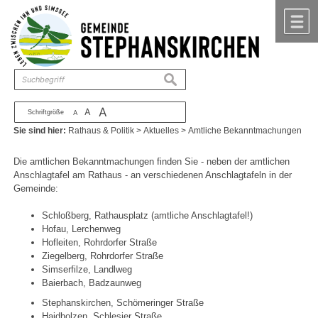
Zum Inhalt
,
zur Navigation
oder
zur Startseite
springen.
chließen
M
suchen
A
A
Schriftgröße
A
Sie sind hier:
Rathaus & Politik
>
Aktuelles
>
Amtliche Bekanntmachungen
Die amtlichen Bekanntmachungen finden Sie - neben der amtlichen
Anschlagtafel am Rathaus - an verschiedenen Anschlagtafeln in der
Gemeinde:
Schloßberg, Rathausplatz (amtliche Anschlagtafel!)
Hofau, Lerchenweg
Hofleiten, Rohrdorfer Straße
Ziegelberg, Rohrdorfer Straße
Simserfilze, Landlweg
Baierbach, Badzaunweg
Stephanskirchen, Schömeringer Straße
Haidholzen, Schlesier Straße