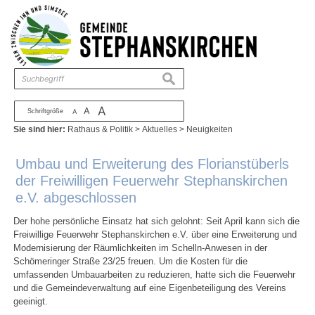
Zum Inhalt
,
zur Navigation
oder
zur Startseite
springen.
chließen
suchen
A
A
Schriftgröße
A
Sie sind hier:
Rathaus & Politik
>
Aktuelles
>
Neuigkeiten
Umbau und Erweiterung des Florianstüberls
der Freiwilligen Feuerwehr Stephanskirchen
e.V. abgeschlossen
Der hohe persönliche Einsatz hat sich gelohnt: Seit April kann sich die
Freiwillige Feuerwehr Stephanskirchen e.V. über eine Erweiterung und
Modernisierung der Räumlichkeiten im Schelln-Anwesen in der
Schömeringer Straße 23/25 freuen. Um die Kosten für die
umfassenden Umbauarbeiten zu reduzieren, hatte sich die Feuerwehr
und die Gemeindeverwaltung auf eine Eigenbeteiligung des Vereins
geeinigt.