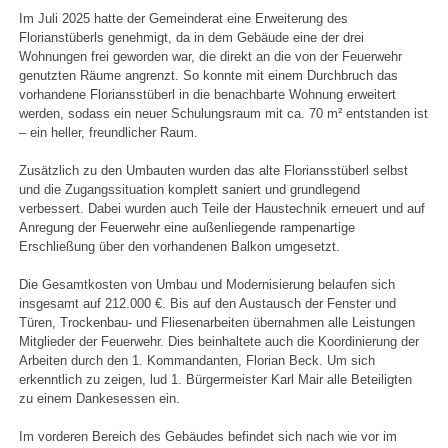
Im Juli 2025 hatte der Gemeinderat eine Erweiterung des
Florianstüberls genehmigt, da in dem Gebäude eine der drei
Wohnungen frei geworden war, die direkt an die von der Feuerwehr
genutzten Räume angrenzt. So konnte mit einem Durchbruch das
vorhandene Floriansstüberl in die benachbarte Wohnung erweitert
werden, sodass ein neuer Schulungsraum mit ca. 70 m² entstanden ist
– ein heller, freundlicher Raum.
Zusätzlich zu den Umbauten wurden das alte Floriansstüberl selbst
und die Zugangssituation komplett saniert und grundlegend
verbessert. Dabei wurden auch Teile der Haustechnik erneuert und auf
Anregung der Feuerwehr eine außenliegende rampenartige
Erschließung über den vorhandenen Balkon umgesetzt.
Die Gesamtkosten von Umbau und Modernisierung belaufen sich
insgesamt auf 212.000 €. Bis auf den Austausch der Fenster und
Türen, Trockenbau- und Fliesenarbeiten übernahmen alle Leistungen
Mitglieder der Feuerwehr. Dies beinhaltete auch die Koordinierung der
Arbeiten durch den 1. Kommandanten, Florian Beck. Um sich
erkenntlich zu zeigen, lud 1. Bürgermeister Karl Mair alle Beteiligten
zu einem Dankesessen ein.
Im vorderen Bereich des Gebäudes befindet sich nach wie vor im