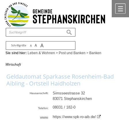
Zum Inhalt
,
zur Navigation
oder
zur Startseite
springen.
chließen
M
suchen
A
A
Schriftgröße
A
Sie sind hier:
Leben & Wohnen
>
Post und Banken
>
Banken
Wirtschaft
Geldautomat Sparkasse Rosenheim-Bad
Aibling - Ortsteil Haidholzen
Simsseestrasse 32
Hausanschrift:
83071
Stephanskirchen
08031 / 182-0
Telefon:
https://www.spk-ro-aib.de/
WWW: