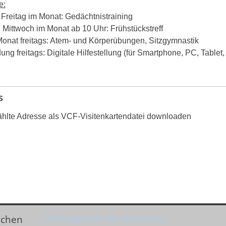
e:
 Freitag im Monat: Gedächtnistraining
 Mittwoch im Monat ab 10 Uhr: Frühstückstreff
onat freitags: Atem- und Körperübungen, Sitzgymnastik
g freitags: Digitale Hilfestellung (für Smartphone, PC, Tablet,
s
hlte Adresse als VCF-Visitenkartendatei downloaden
rchen
Öffnungszeiten des Rathauses