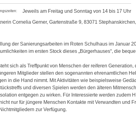
Jeweils am Freitag und Sonntag von 14 bis 17 Uhr
ngszeiten:
nerin Cornelia Gerner, Gartenstraße 9, 83071 Stephanskirchen
tellung der Sanierungsarbeiten im Roten Schulhaus im Januar 
umlichkeiten im ersten Stock dieses „Bürgerhauses“, die bequem
teht sich als Treffpunkt von Menschen der reiferen Generation
üngeren Mitglieder stellen den sogenannten ehrenamtlichen Helf
en in die Hand nimmt. Mit Aktivitäten wie beispielsweise Gedäc
stückstreffs und diversen Spielen werden den älteren Mitmensch
Isolation entgegen zu wirken. Für Interessierte werden zudem H
 nicht nur für jüngere Menschen Kontakte mit Verwandten und 
Nichtmitgliedern zur Verfügung.