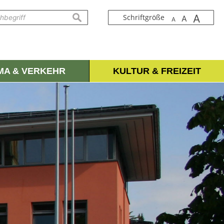
A
suchen
Schriftgröße
A
A
IMA & VERKEHR
KULTUR & FREIZEIT