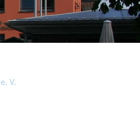
e. V.