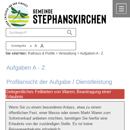
Zum Inhalt
,
zur Navigation
oder
zur Startseite
springen.
chließen
M
suchen
A
A
Schriftgröße
A
Sie sind hier:
Rathaus & Politik
>
Verwaltung
>
Aufgaben A - Z
Aufgaben A - Z
Profilansicht der Aufgabe / Dienstleistung
Gelegentliches Feilbieten von Waren; Beantragung einer
Erlaubnis
Wenn Sie zu einem besonderen Anlass, etwa zu einem
öffentlichen Fest, einer Messe oder einem Markt Waren zum
Sofortverkauf anbieten möchten, benötigen Sie hierfür eine
Erlaubnis von der zuständigen Stelle. Es ist keine
Reisegewerbekarte erforderlich.