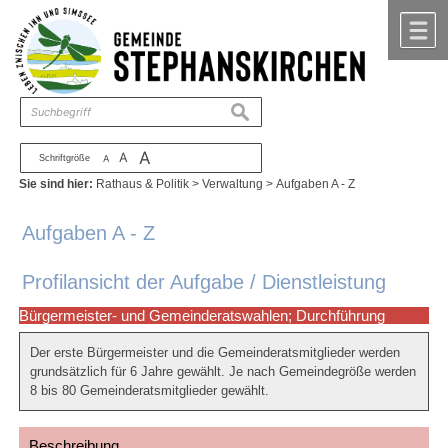
Zum Inhalt
,
zur Navigation
oder
zur Startseite
springen.
chließen
M
suchen
A
A
Schriftgröße
A
Sie sind hier:
Rathaus & Politik
>
Verwaltung
>
Aufgaben A - Z
Aufgaben A - Z
Profilansicht der Aufgabe / Dienstleistung
Bürgermeister- und Gemeinderatswahlen; Durchführung
Der erste Bürgermeister und die Gemeinderatsmitglieder werden
grundsätzlich für 6 Jahre gewählt. Je nach Gemeindegröße werden
8 bis 80 Gemeinderatsmitglieder gewählt.
Beschreibung