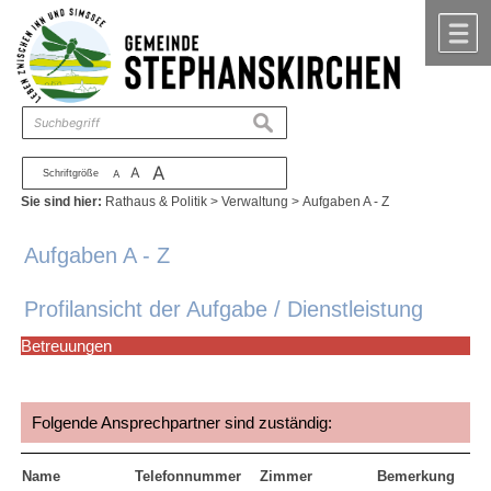
Zum Inhalt
,
zur Navigation
oder
zur Startseite
springen.
chließen
M
suchen
A
A
Schriftgröße
A
Sie sind hier:
Rathaus & Politik
>
Verwaltung
>
Aufgaben A - Z
Aufgaben A - Z
Profilansicht der Aufgabe / Dienstleistung
Betreuungen
Folgende Ansprechpartner sind zuständig:
Name
Telefonnummer
Zimmer
Bemerkung