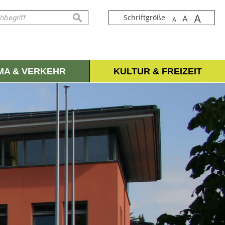
A
suchen
Schriftgröße
A
A
IMA & VERKEHR
KULTUR & FREIZEIT