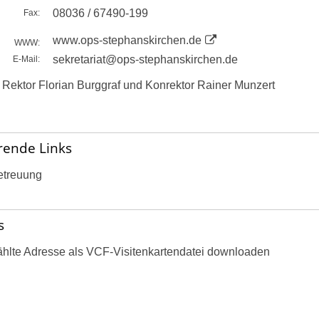
08036 / 67490-199
Fax:
www.ops-stephanskirchen.de
WWW:
sekretariat@ops-stephanskirchen.de
E-Mail:
: Rektor Florian Burggraf und Konrektor Rainer Munzert
rende Links
etreuung
s
hlte Adresse als VCF-Visitenkartendatei downloaden