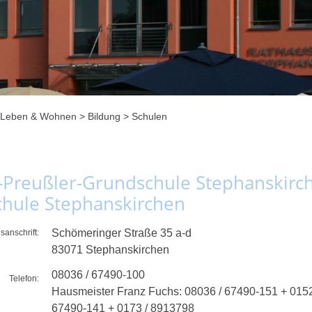
Leben & Wohnen
>
Bildung
>
Schulen
-Preußler-Grundschule Stephanskirch
chule Stephanskirchen
Schömeringer Straße 35 a-d
sanschrift:
83071
Stephanskirchen
08036 / 67490-100
Telefon:
Hausmeister Franz Fuchs: 08036 / 67490-151 + 0152
67490-141 + 0173 / 8913798