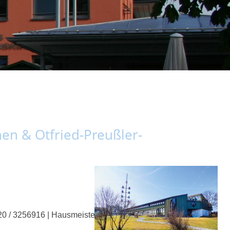
en & Otfried-Preußler-
0 / 3256916 | Hausmeister Franz Dandlberger: 08036 /