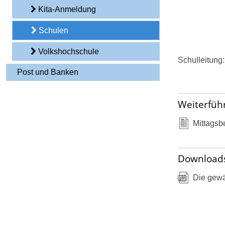
Kita-Anmeldung
Schulen
Volkshochschule
Schulleitung
Post und Banken
Weiterfüh
Mittagsb
Download
Die gewä