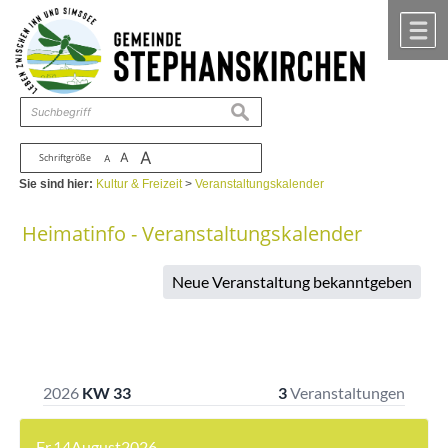
Zum Inhalt
,
zur Navigation
oder
zur Startseite
springen.
chließen
M
suchen
A
A
Schriftgröße
A
Sie sind hier:
Kultur & Freizeit
>
Veranstaltungskalender
Heimatinfo - Veranstaltungskalender