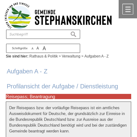
Zum Inhalt
,
zur Navigation
oder
zur Startseite
springen.
chließen
M
suchen
A
A
Schriftgröße
A
Sie sind hier:
Rathaus & Politik
>
Verwaltung
>
Aufgaben A - Z
Aufgaben A - Z
Profilansicht der Aufgabe / Dienstleistung
Reisepass; Beantragung
Der Reisepass bzw. der vorläufige Reisepass ist ein amtliches
Ausweisdokument für Deutsche, der grundsätzlich zur Einreise in
die Bundesrepublik Deutschland bzw. zur Ausreise aus der
Bundesrepublik Deutschland benötigt wird und bei der zuständigen
Gemeinde beantragt werden kann.