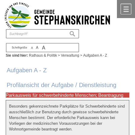
Zum Inhalt
,
zur Navigation
oder
zur Startseite
springen.
chließen
M
suchen
A
A
Schriftgröße
A
Sie sind hier:
Rathaus & Politik
>
Verwaltung
>
Aufgaben A - Z
Aufgaben A - Z
Profilansicht der Aufgabe / Dienstleistung
Parkausweis für schwerbehinderte Menschen; Beantragung
Besonders gekennzeichnete Parkplätze für Schwerbehinderte sind
ausschließlich zur Benutzung durch gewisse schwerbehinderte
Menschen bestimmt. Der erforderliche Parkausweis kann bei
Vorliegen der medizinischen Voraussetzungen bei der
Wohnortgemeinde beantragt werden.