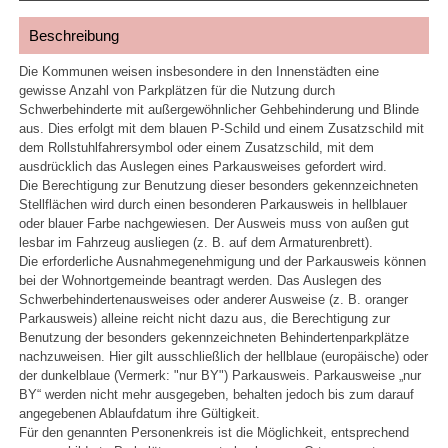
Beschreibung
Die Kommunen weisen insbesondere in den Innenstädten eine
gewisse Anzahl von Parkplätzen für die Nutzung durch
Schwerbehinderte mit außergewöhnlicher Gehbehinderung und Blinde
aus. Dies erfolgt mit dem blauen P-Schild und einem Zusatzschild mit
dem Rollstuhlfahrersymbol oder einem Zusatzschild, mit dem
ausdrücklich das Auslegen eines Parkausweises gefordert wird.
Die Berechtigung zur Benutzung dieser besonders gekennzeichneten
Stellflächen wird durch einen besonderen Parkausweis in hellblauer
oder blauer Farbe nachgewiesen. Der Ausweis muss von außen gut
lesbar im Fahrzeug ausliegen (z. B. auf dem Armaturenbrett).
Die erforderliche Ausnahmegenehmigung und der Parkausweis können
bei der Wohnortgemeinde beantragt werden. Das Auslegen des
Schwerbehindertenausweises oder anderer Ausweise (z. B. oranger
Parkausweis) alleine reicht nicht dazu aus, die Berechtigung zur
Benutzung der besonders gekennzeichneten Behindertenparkplätze
nachzuweisen. Hier gilt ausschließlich der hellblaue (europäische) oder
der dunkelblaue (Vermerk: "nur BY") Parkausweis. Parkausweise „nur
BY“ werden nicht mehr ausgegeben, behalten jedoch bis zum darauf
angegebenen Ablaufdatum ihre Gültigkeit.
Für den genannten Personenkreis ist die Möglichkeit, entsprechend