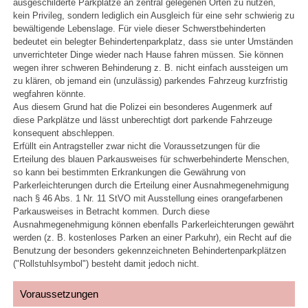
ausgeschilderte Parkplätze an zentral gelegenen Orten zu nutzen,
kein Privileg, sondern lediglich ein Ausgleich für eine sehr schwierig zu
bewältigende Lebenslage. Für viele dieser Schwerstbehinderten
bedeutet ein belegter Behindertenparkplatz, dass sie unter Umständen
unverrichteter Dinge wieder nach Hause fahren müssen. Sie können
wegen ihrer schweren Behinderung z. B. nicht einfach aussteigen um
zu klären, ob jemand ein (unzulässig) parkendes Fahrzeug kurzfristig
wegfahren könnte.
Aus diesem Grund hat die Polizei ein besonderes Augenmerk auf
diese Parkplätze und lässt unberechtigt dort parkende Fahrzeuge
konsequent abschleppen.
Erfüllt ein Antragsteller zwar nicht die Voraussetzungen für die
Erteilung des blauen Parkausweises für schwerbehinderte Menschen,
so kann bei bestimmten Erkrankungen die Gewährung von
Parkerleichterungen durch die Erteilung einer Ausnahmegenehmigung
nach § 46 Abs. 1 Nr. 11 StVO mit Ausstellung eines orangefarbenen
Parkausweises in Betracht kommen. Durch diese
Ausnahmegenehmigung können ebenfalls Parkerleichterungen gewährt
werden (z. B. kostenloses Parken an einer Parkuhr), ein Recht auf die
Benutzung der besonders gekennzeichneten Behindertenparkplätzen
("Rollstuhlsymbol") besteht damit jedoch nicht.
Voraussetzungen