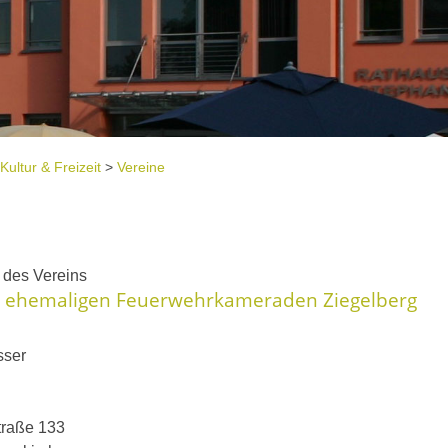
Kultur & Freizeit
>
Vereine
e
t des Vereins
r ehemaligen Feuerwehrkameraden Ziegelberg
sser
traße 133