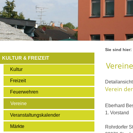
Sie sind hier:
KULTUR & FREIZEIT
Verein
Kultur
Freizeit
Detailansich
Verein de
Feuerwehren
Vereine
Eberhard Be
1. Vorstand
Veranstaltungskalender
Märkte
Rohrdorfer S