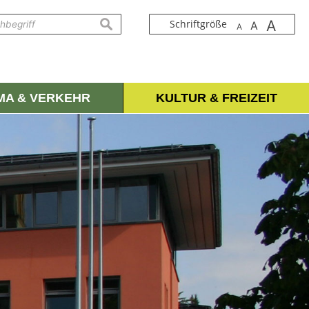
A
suchen
Schriftgröße
A
A
IMA & VERKEHR
KULTUR & FREIZEIT