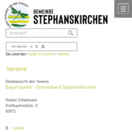
Zum Inhalt
,
zur Navigation
oder
zur Startseite
springen.
chließen
M
suchen
A
A
Schriftgröße
A
Sie sind hier:
Kultur & Freizeit
>
Vereine
Vereine
Detailansicht des Vereins
Bayernpartei - Ortsverband Stephanskirchen
Robert Zehetmaier
Kohlhaufmühlstr. 9
83071
zurück