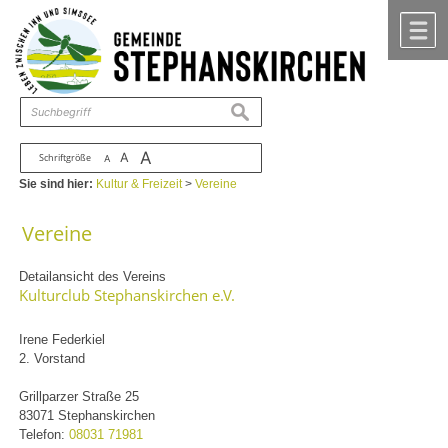
Zum Inhalt
,
zur Navigation
oder
zur Startseite
springen.
chließen
M
suchen
A
A
Schriftgröße
A
Sie sind hier:
Kultur & Freizeit
>
Vereine
Vereine
Detailansicht des Vereins
Kulturclub Stephanskirchen e.V.
Irene Federkiel
2. Vorstand
Grillparzer Straße 25
83071 Stephanskirchen
Telefon:
08031 71981