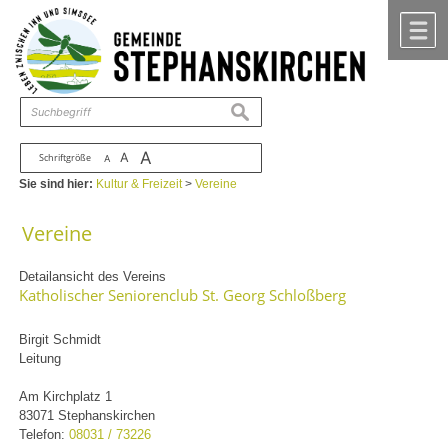
Zum Inhalt
,
zur Navigation
oder
zur Startseite
springen.
chließen
M
suchen
A
A
Schriftgröße
A
Sie sind hier:
Kultur & Freizeit
>
Vereine
Vereine
Detailansicht des Vereins
Katholischer Seniorenclub St. Georg Schloßberg
Birgit Schmidt
Leitung
Am Kirchplatz 1
83071 Stephanskirchen
Telefon:
08031 / 73226