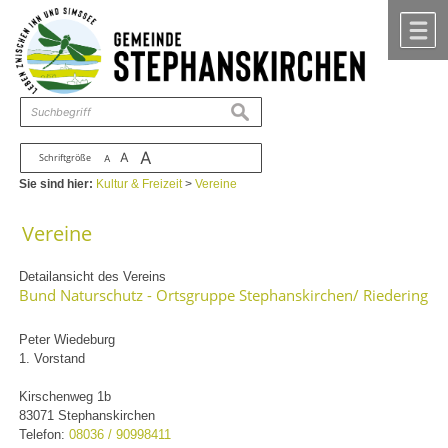
Zum Inhalt
,
zur Navigation
oder
zur Startseite
springen.
chließen
M
suchen
A
A
Schriftgröße
A
Sie sind hier:
Kultur & Freizeit
>
Vereine
Vereine
Detailansicht des Vereins
Bund Naturschutz - Ortsgruppe Stephanskirchen/ Riedering
Peter Wiedeburg
1. Vorstand
Kirschenweg 1b
83071 Stephanskirchen
Telefon:
08036 / 90998411