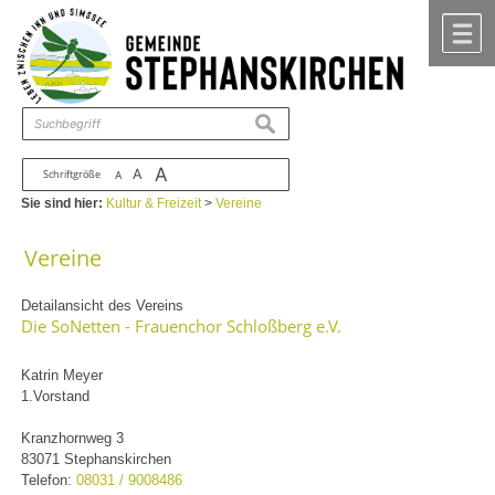
Zum Inhalt
,
zur Navigation
oder
zur Startseite
springen.
chließen
M
suchen
A
A
Schriftgröße
A
Sie sind hier:
Kultur & Freizeit
>
Vereine
Vereine
Detailansicht des Vereins
Die SoNetten - Frauenchor Schloßberg e.V.
Katrin Meyer
1.Vorstand
Kranzhornweg 3
83071 Stephanskirchen
Telefon:
08031 / 9008486