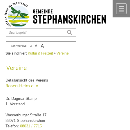
Zum Inhalt
,
zur Navigation
oder
zur Startseite
springen.
chließen
M
suchen
A
A
Schriftgröße
A
Sie sind hier:
Kultur & Freizeit
>
Vereine
Vereine
Detailansicht des Vereins
Rosen-Heim e. V.
Dr. Dagmar Stamp
1. Vorstand
Wasserburger Straße 17
83071 Stephanskirchen
Telefon:
08031 / 7715