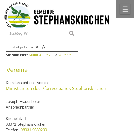
Zum Inhalt
,
zur Navigation
oder
zur Startseite
springen.
chließen
M
suchen
A
A
Schriftgröße
A
Sie sind hier:
Kultur & Freizeit
>
Vereine
Vereine
Detailansicht des Vereins
Ministranten des Pfarrverbands Stephanskirchen
Joseph Frauenhofer
Ansprechpartner
Kirchplatz 1
83071 Stephanskirchen
Telefon:
08031 9089290